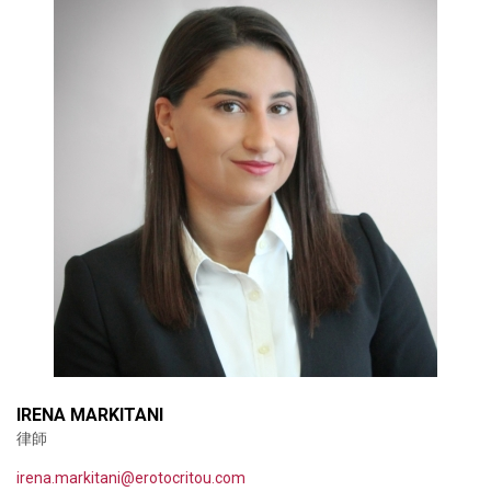
IRENA MARKITANI
律師
irena.markitani@erotocritou.com