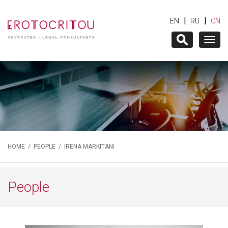
|
|
EN
RU
CN
Togg
navig
HOME
/
PEOPLE
/ IRENA MARKITANI
People