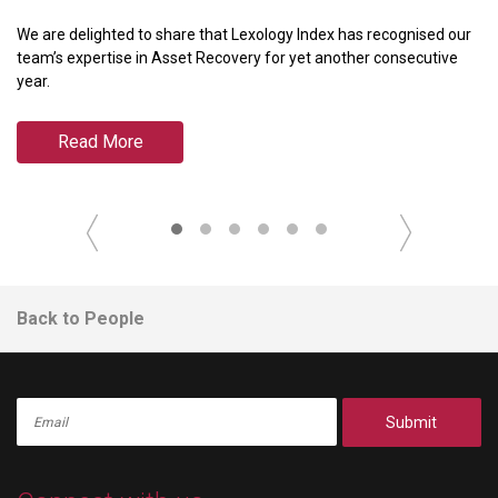
P
We are delighted to share that Lexology Index has recognised our
We
team’s expertise in Asset Recovery for yet another consecutive
ra
year.
Pa
Read More
Back to People
Submit